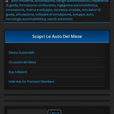
auto moderne
,
automazione
,
design automobilistico
,
esperienze
di guida
,
formazione conducente
,
ingegneria automobilistica
,
innovazione
,
ricerca e sviluppo
,
sicurezza stradale
,
simulatori di
guida
,
simulazione
,
software di simulazione
,
sviluppo auto
,
tecnologia automobilistica
,
veicoli autonomi
Scopri Le Auto Del Mese
Elenco Automobili
Occasioni del Mese
Buy Adspace
Hide Ads for Premium Members
Ricerca