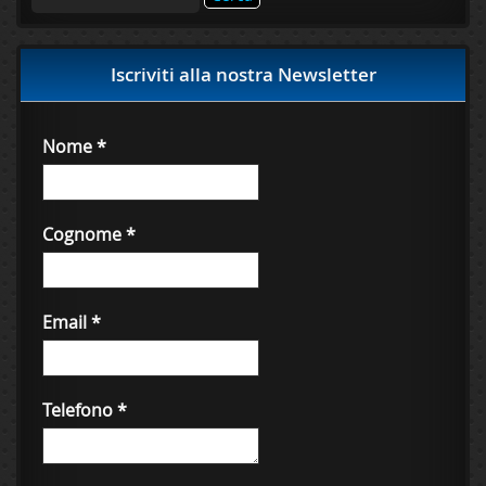
per:
Iscriviti alla nostra Newsletter
Nome
*
Cognome
*
Email
*
Telefono
*