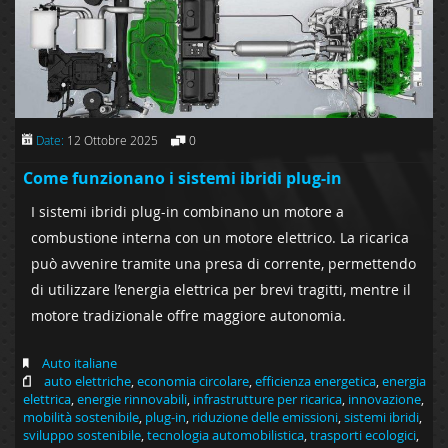
Date:
12 Ottobre 2025
0
Come funzionano i sistemi ibridi plug-in
I sistemi ibridi plug-in combinano un motore a
combustione interna con un motore elettrico. La ricarica
può avvenire tramite una presa di corrente, permettendo
di utilizzare l’energia elettrica per brevi tragitti, mentre il
motore tradizionale offre maggiore autonomia.
Auto italiane
auto elettriche
,
economia circolare
,
efficienza energetica
,
energia
elettrica
,
energie rinnovabili
,
infrastrutture per ricarica
,
innovazione
,
mobilità sostenibile
,
plug-in
,
riduzione delle emissioni
,
sistemi ibridi
,
sviluppo sostenibile
,
tecnologia automobilistica
,
trasporti ecologici
,