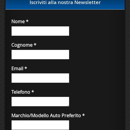
Iscriviti alla nostra Newsletter
Nome
*
Cognome
*
Email
*
Telefono
*
Marchio/Modello Auto Preferito
*