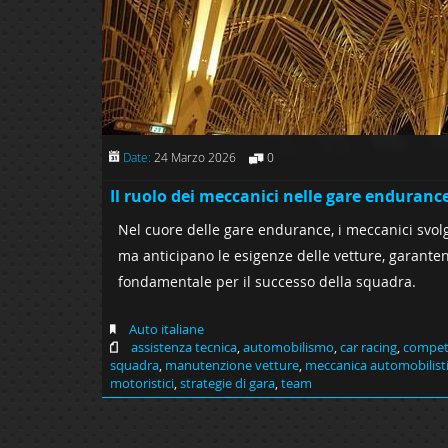
Date:
24 Marzo 2026
0
Il ruolo dei meccanici nelle gare enduranc
Nel cuore delle gare endurance, i meccanici svol
ma anticipano le esigenze delle vetture, garantend
fondamentale per il successo della squadra.
Auto italiane
assistenza tecnica
,
automobilismo
,
car racing
,
competi
squadra
,
manutenzione vetture
,
meccanica automobilist
motoristici
,
strategie di gara
,
team