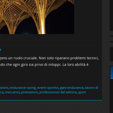
e
gono un ruolo cruciale. Non solo riparano problemi tecnici,
o che ogni giro sia privo di intoppi. La loro abilità è
zioni
,
endurance racing
,
eventi sportivi
,
gare endurance
,
lavoro di
ica
,
meccanici
,
prestazioni
,
professionisti del settore
,
sport