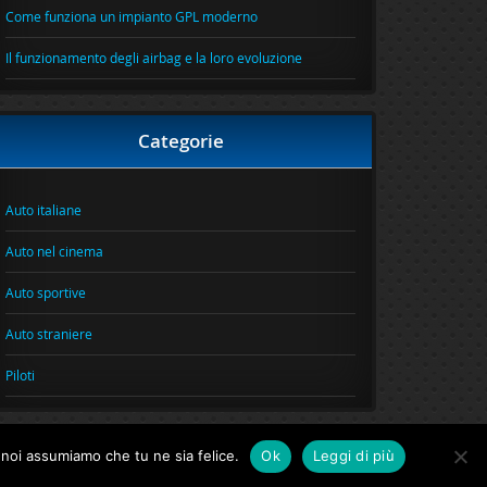
Come funziona un impianto GPL moderno
Il funzionamento degli airbag e la loro evoluzione
Categorie
Auto italiane
Auto nel cinema
Auto sportive
Auto straniere
Piloti
o noi assumiamo che tu ne sia felice.
Ok
Leggi di più