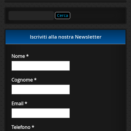
Ricerca
per:
Iscriviti alla nostra Newsletter
Nome
*
Cognome
*
Email
*
Telefono
*