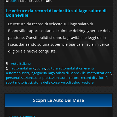
Date:
2 Dicembre 2025
0
Le vetture da record di velocità sul lago salato di
Bonneville
Le vetture da record di velocità sul lago salato di
Bonneville rappresentano il culmine dell’ingegneria e della
passione. Questi bolidi sfidano la gravità e le leggi della
fisica, danzando su una superficie bianca e liscia, in cerca
di gloria e nuove conquiste.
Auto italiane
automobilismo
,
corse
,
cultura automobilistica
,
eventi
automobilistici
,
ingegneria
,
lago salato di Bonneville
,
motorizzazione
,
personalizzazioni auto
,
prestazioni auto
,
record
,
record di velocità
,
sport motoristici
,
storia delle corse
,
veicoli veloci
,
vetture
Scopri Le Auto Del Mese
Elenco Automobili