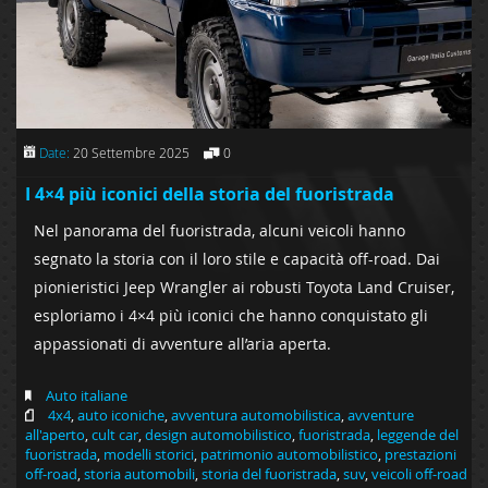
Date:
20 Settembre 2025
0
I 4×4 più iconici della storia del fuoristrada
Nel panorama del fuoristrada, alcuni veicoli hanno
segnato la storia con il loro stile e capacità off-road. Dai
pionieristici Jeep Wrangler ai robusti Toyota Land Cruiser,
esploriamo i 4×4 più iconici che hanno conquistato gli
appassionati di avventure all’aria aperta.
Auto italiane
4x4
,
auto iconiche
,
avventura automobilistica
,
avventure
all'aperto
,
cult car
,
design automobilistico
,
fuoristrada
,
leggende del
fuoristrada
,
modelli storici
,
patrimonio automobilistico
,
prestazioni
off-road
,
storia automobili
,
storia del fuoristrada
,
suv
,
veicoli off-road