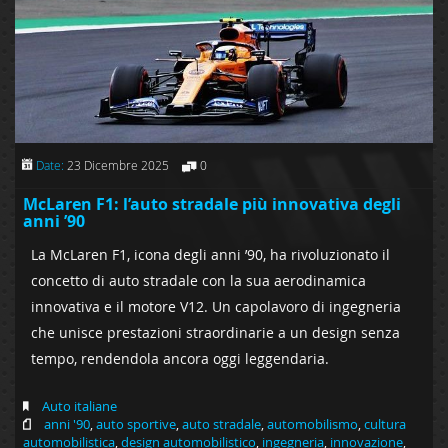
Date:
23 Dicembre 2025
0
McLaren F1: l’auto stradale più innovativa degli
anni ’90
La McLaren F1, icona degli anni ’90, ha rivoluzionato il
concetto di auto stradale con la sua aerodinamica
innovativa e il motore V12. Un capolavoro di ingegneria
che unisce prestazioni straordinarie a un design senza
tempo, rendendola ancora oggi leggendaria.
Auto italiane
anni '90
,
auto sportive
,
auto stradale
,
automobilismo
,
cultura
automobilistica
,
design automobilistico
,
ingegneria
,
innovazione
,