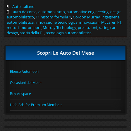
Auto italiane
auto da corsa
,
automobilismo
,
automotive engineering
,
design
automobilistico
,
F1 history
,
formula 1
,
Gordon Murray
,
ingegneria
automobilistica
,
innovazione tecnologica
,
innovazioni
,
McLaren F1
,
motori
,
motorsport
,
Murray Technology
,
prestazioni
,
racing car
design
,
storia della F1
,
tecnologia automobilistica
Scopri Le Auto Del Mese
Elenco Automobili
Occasioni del Mese
Buy Adspace
Hide Ads for Premium Members