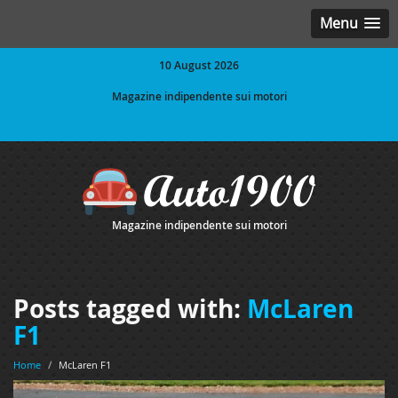
Menu
10 August 2026
Magazine indipendente sui motori
Magazine indipendente sui motori
Posts tagged with:
McLaren
F1
Home
/
McLaren F1