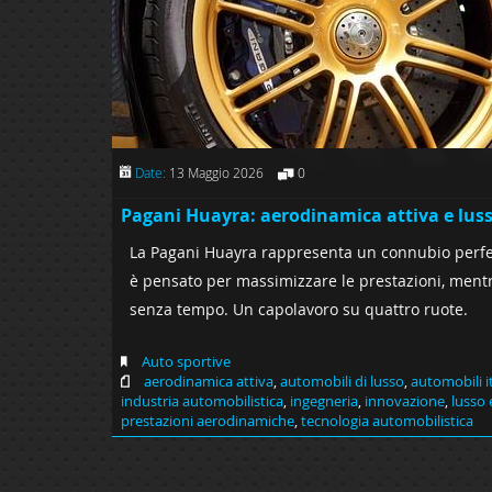
Date:
13 Maggio 2026
0
Pagani Huayra: aerodinamica attiva e lus
La Pagani Huayra rappresenta un connubio perfet
è pensato per massimizzare le prestazioni, mentre
senza tempo. Un capolavoro su quattro ruote.
Auto sportive
aerodinamica attiva
,
automobili di lusso
,
automobili i
industria automobilistica
,
ingegneria
,
innovazione
,
lusso
prestazioni aerodinamiche
,
tecnologia automobilistica