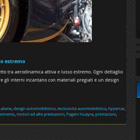
so estremo
to tra aerodinamica attiva e lusso estremo. Ogni dettaglio
 gli interni incantano con materiali pregiati e un design
taliane
,
design automobilistico
,
esclusività automobilistica
,
hypercar
,
 estremo
,
motori ad alte prestazioni
,
Pagani Huayra
,
prestazioni
,