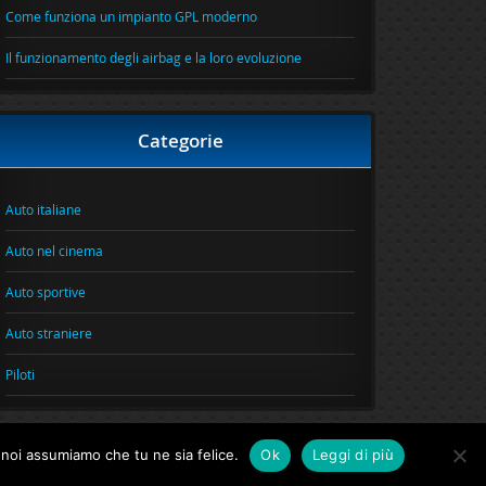
Come funziona un impianto GPL moderno
Il funzionamento degli airbag e la loro evoluzione
Categorie
Auto italiane
Auto nel cinema
Auto sportive
Auto straniere
Piloti
o noi assumiamo che tu ne sia felice.
Ok
Leggi di più