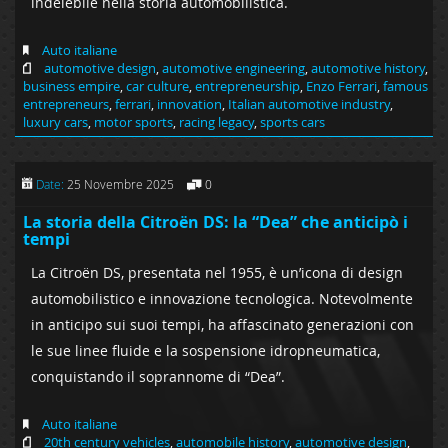
indelebile nella storia automobilistica.
Auto italiane
automotive design
,
automotive engineering
,
automotive history
,
business empire
,
car culture
,
entrepreneurship
,
Enzo Ferrari
,
famous
entrepreneurs
,
ferrari
,
innovation
,
Italian automotive industry
,
luxury cars
,
motor sports
,
racing legacy
,
sports cars
Date:
25 Novembre 2025
0
La storia della Citroën DS: la “Dea” che anticipò i
tempi
La Citroën DS, presentata nel 1955, è un’icona di design
automobilistico e innovazione tecnologica. Notevolmente
in anticipo sui suoi tempi, ha affascinato generazioni con
le sue linee fluide e la sospensione idropneumatica,
conquistando il soprannome di “Dea”.
Auto italiane
20th century vehicles
,
automobile history
,
automotive design
,