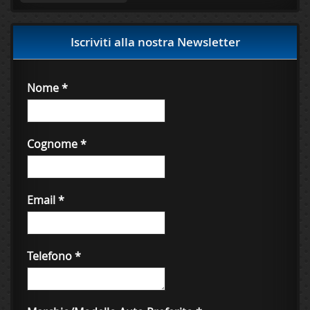
Iscriviti alla nostra Newsletter
Nome
*
Cognome
*
Email
*
Telefono
*