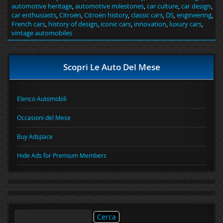
automotive heritage
,
automotive milestones
,
car culture
,
car design
,
car enthusiasts
,
Citroën
,
Citroën history
,
classic cars
,
DS
,
engineering
,
French cars
,
history of design
,
iconic cars
,
innovation
,
luxury cars
,
vintage automobiles
Scopri Le Auto Del Mese
Elenco Automobili
Occasioni del Mese
Buy Adspace
Hide Ads for Premium Members
Ricerca
per: