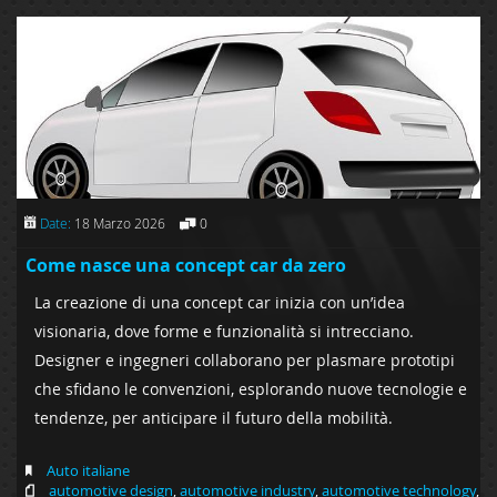
Date:
18 Marzo 2026
0
Come nasce una concept car da zero
La creazione di una concept car inizia con un’idea
visionaria, dove forme e funzionalità si intrecciano.
Designer e ingegneri collaborano per plasmare prototipi
che sfidano le convenzioni, esplorando nuove tecnologie e
tendenze, per anticipare il futuro della mobilità.
Auto italiane
automotive design
,
automotive industry
,
automotive technology
,