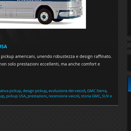
USA
i pickup americani, unendo robustezza e design raffinato.
 non solo prestazioni eccellenti, ma anche comfort e
tiva pickup
,
design pickup
,
evoluzione dei veicoli
,
GMC Sierra
,
kup
,
pickup USA
,
prestazioni
,
recensione veicoli
,
storia GMC
,
SUV e