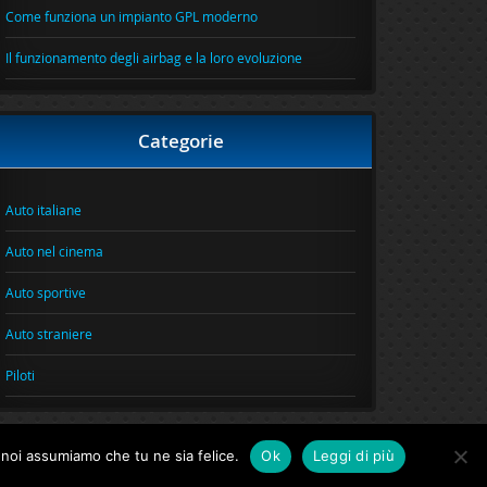
Come funziona un impianto GPL moderno
Il funzionamento degli airbag e la loro evoluzione
Categorie
Auto italiane
Auto nel cinema
Auto sportive
Auto straniere
Piloti
o noi assumiamo che tu ne sia felice.
Ok
Leggi di più