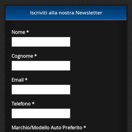
Iscriviti alla nostra Newsletter
Nome
*
Cognome
*
Email
*
Telefono
*
Marchio/Modello Auto Preferito
*