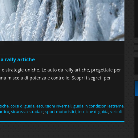
da rally artiche
 e strategie uniche. Le auto da rally artiche, progettate per
 una miscela di potenza e controllo. Scopri i segreti per
tiche
,
corsi di guida
,
escursioni invernali
,
guida in condizioni estreme
,
artico
,
sicurezza stradale
,
sport motoristici
,
tecniche di guida
,
veicoli