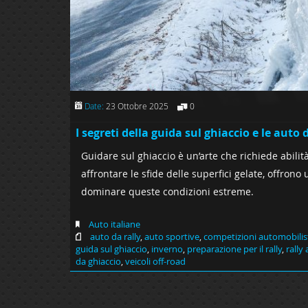
Date:
23 Ottobre 2025
0
I segreti della guida sul ghiaccio e le auto 
Guidare sul ghiaccio è un’arte che richiede abilità
affrontare le sfide delle superfici gelate, offrono
dominare queste condizioni estreme.
Auto italiane
auto da rally
,
auto sportive
,
competizioni automobilis
guida sul ghiaccio
,
inverno
,
preparazione per il rally
,
rally 
da ghiaccio
,
veicoli off-road