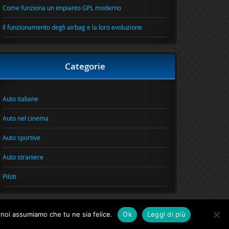
Come funziona un impianto GPL moderno
Il funzionamento degli airbag e la loro evoluzione
Categorie
Auto italiane
Auto nel cinema
Auto sportive
Auto straniere
Piloti
o noi assumiamo che tu ne sia felice.
Ok
Leggi di più