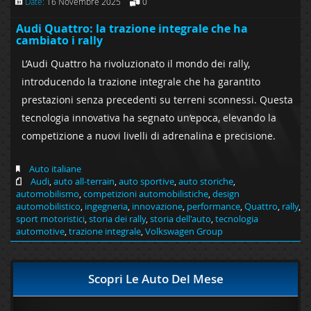
Date:
16 Novembre 2025
0
Audi Quattro: la trazione integrale che ha
cambiato i rally
L’Audi Quattro ha rivoluzionato il mondo dei rally,
introducendo la trazione integrale che ha garantito
prestazioni senza precedenti su terreni sconnessi. Questa
tecnologia innovativa ha segnato un’epoca, elevando la
competizione a nuovi livelli di adrenalina e precisione.
Auto italiane
Audi
,
auto all-terrain
,
auto sportive
,
auto storiche
,
automobilismo
,
competizioni automobilistiche
,
design
automobilistico
,
ingegneria
,
innovazione
,
performance
,
Quattro
,
rally
,
sport motoristici
,
storia dei rally
,
storia dell'auto
,
tecnologia
automotive
,
trazione integrale
,
Volkswagen Group
Scopri Le Auto Del Mese