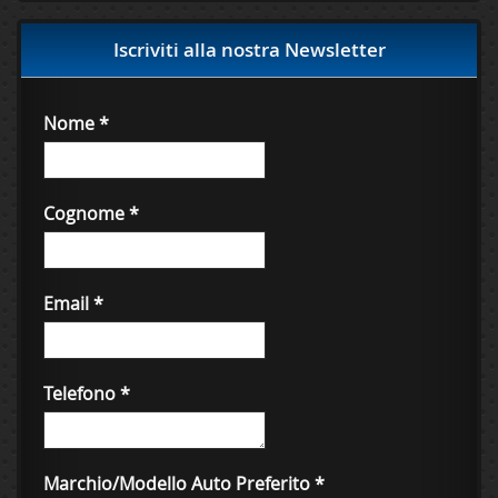
Iscriviti alla nostra Newsletter
Nome
*
Cognome
*
Email
*
Telefono
*
Marchio/Modello Auto Preferito
*