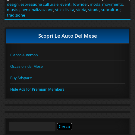
design
,
espressione culturale
,
eventi
,
lowrider
,
moda
,
movimento
,
musica
,
personalizzazione
,
stile di vita
,
storia
,
strada
,
subculture
,
tradizione
Scopri Le Auto Del Mese
Elenco Automobili
Occasioni del Mese
Buy Adspace
Hide Ads for Premium Members
Ricerca
per: