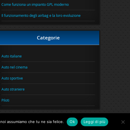
Come funziona un impianto GPL moderno
Il funzionamento degli airbag e la loro evoluzione
Categorie
Auto italiane
Auto nel cinema
Auto sportive
Auto straniere
Piloti
o noi assumiamo che tu ne sia felice.
Ok
Leggi di più