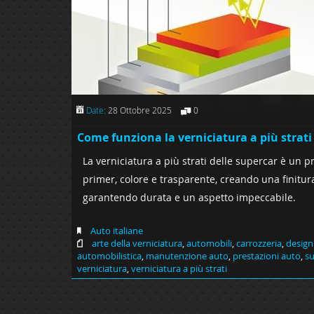
Date:
28 Ottobre 2025
0
Come funziona la verniciatura a più strati
La verniciatura a più strati delle supercar è un p
primer, colore e trasparente, creando una finitur
garantendo durata e un aspetto impeccabile.
Auto italiane
arte della verniciatura
,
automobili
,
carrozzeria
,
design
automobilistica
,
manutenzione auto
,
prestazioni auto
,
su
verniciatura
,
verniciatura a più strati