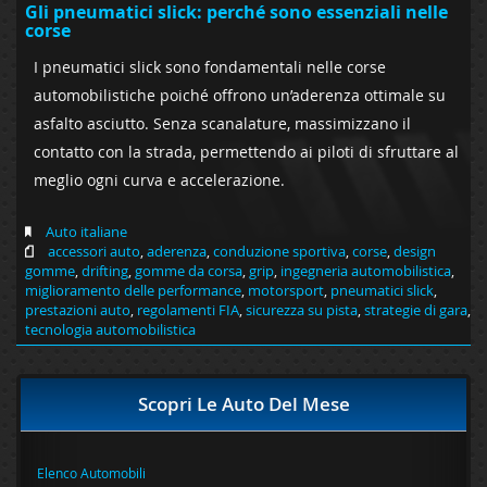
Gli pneumatici slick: perché sono essenziali nelle
corse
I pneumatici slick sono fondamentali nelle corse
automobilistiche poiché offrono un’aderenza ottimale su
asfalto asciutto. Senza scanalature, massimizzano il
contatto con la strada, permettendo ai piloti di sfruttare al
meglio ogni curva e accelerazione.
Auto italiane
accessori auto
,
aderenza
,
conduzione sportiva
,
corse
,
design
gomme
,
drifting
,
gomme da corsa
,
grip
,
ingegneria automobilistica
,
miglioramento delle performance
,
motorsport
,
pneumatici slick
,
prestazioni auto
,
regolamenti FIA
,
sicurezza su pista
,
strategie di gara
,
tecnologia automobilistica
Scopri Le Auto Del Mese
Elenco Automobili