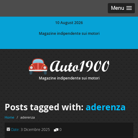
Menu
10 August 2026
Magazine indipendente sui motori
Magazine indipendente sui motori
Posts tagged with:
aderenza
Home
/
aderenza
Date:
3 Dicembre 2025
0