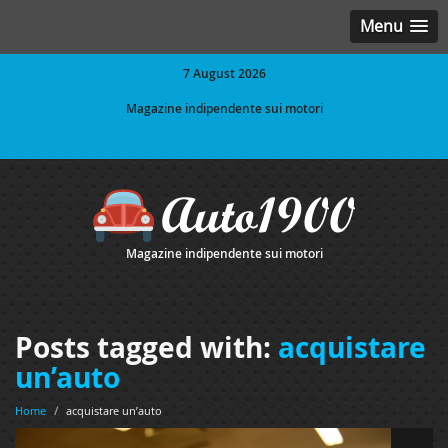
Menu
7 August 2026
Magazine indipendente sui motori
Magazine indipendente sui motori
Posts tagged with:
acquistare
un’auto
Home
/
acquistare un’auto