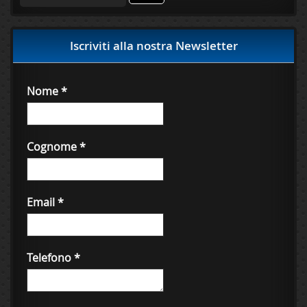
per:
Iscriviti alla nostra Newsletter
Nome
*
Cognome
*
Email
*
Telefono
*