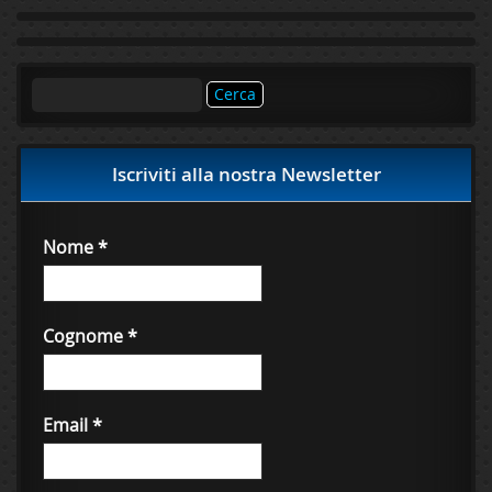
Ricerca
per:
Iscriviti alla nostra Newsletter
Nome
*
Cognome
*
Email
*