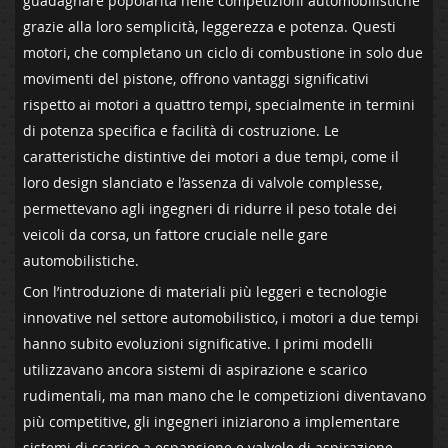
guadagnare popolarità‌ nelle competizioni automobilistiche
⁤grazie alla loro‌ semplicità, leggerezza⁣ e potenza.‍ Questi⁣
motori, che completano un ciclo ⁣di combustione in solo due
‍movimenti del pistone, offrono vantaggi significativi
rispetto​ ai motori a quattro tempi, ⁢specialmente‍ in termini
di potenza ​specifica e⁣ facilità⁢ di⁢ costruzione. Le
caratteristiche distintive dei ‍motori a due tempi, come il
loro design slanciato e l’assenza⁣ di valvole complesse,
permettevano agli ingegneri di⁣ ridurre il ​peso totale dei
veicoli da corsa, un⁣ fattore ⁣cruciale ⁤nelle gare
automobilistiche.
Con​ l’introduzione di‌ materiali più‍ leggeri e tecnologie
innovative nel settore automobilistico, i motori a due tempi
⁤hanno subito evoluzioni significative. I primi ⁣modelli⁣
utilizzavano ancora sistemi di aspirazione ⁤e scarico
⁣rudimentali, ma man mano che le​ competizioni diventavano
più competitive, gli⁤ ingegneri ‌iniziarono⁢ a implementare
sistemi di scarico a ⁣espansione e valvole di aspirazione