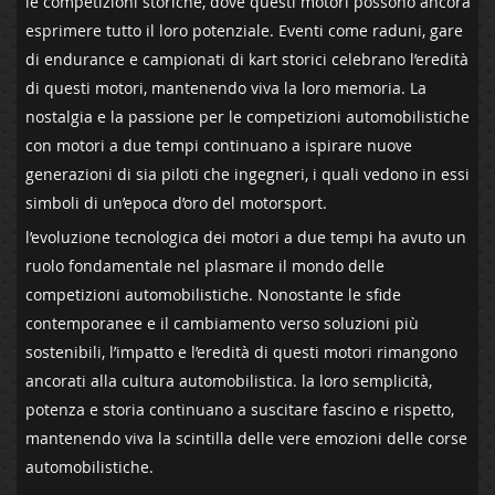
le competizioni storiche, ⁣dove‍ questi motori possono ancora
esprimere⁢ tutto ⁢il loro potenziale. Eventi come raduni, gare
di endurance ​e campionati di kart storici celebrano‌ l’eredità
di questi motori,⁣ mantenendo⁤ viva la loro memoria.​ La
nostalgia e la passione per le‍ competizioni automobilistiche
con motori a due tempi continuano a ispirare nuove
generazioni ​di sia piloti che ingegneri, ⁤i quali vedono in ⁣essi
simboli ⁢di un’epoca ⁤d’oro del motorsport.
l’evoluzione tecnologica dei motori a due‌ tempi ha avuto un
ruolo fondamentale nel plasmare il​ mondo delle
competizioni automobilistiche. Nonostante le⁣ sfide⁣
contemporanee e ⁢il cambiamento verso soluzioni più
sostenibili,​ l’impatto e l’eredità di⁣ questi⁢ motori rimangono
ancorati⁢ alla cultura automobilistica. ‍la loro semplicità,
potenza ‌e storia continuano ⁣a suscitare fascino e​ rispetto,
mantenendo viva la scintilla delle vere emozioni delle corse
automobilistiche.