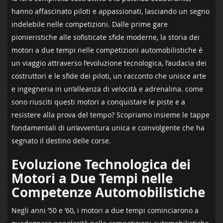
hanno affascinato piloti⁣ e‌ appassionati, ⁤lasciando un ⁢segno
indelebile nelle competizioni. Dalle prime gare
pionieristiche ⁢alle sofisticate​ sfide moderne, la storia dei
motori a ‍due ​tempi nelle competizioni automobilistiche è
un viaggio attraverso​ l’evoluzione tecnologica, l’audacia ⁤dei
‍costruttori e⁢ le​ sfide ⁢dei piloti, un racconto​ che unisce arte
⁤e⁢ ingegneria in un’alleanza ⁢di ⁤velocità e adrenalina. come
sono riusciti ‍questi motori a conquistare le piste⁣ e ​a
resistere ​alla prova del tempo? ​Scopriamo insieme le ⁢tappe
fondamentali di un’avventura unica e‌ coinvolgente ⁤che ⁣ha
segnato​ il destino delle corse.
Evoluzione Technologica dei
Motori a Due Tempi nelle
Competenze Automobilistiche
Negli ⁣anni ’50 e ’60, ⁣i ⁣motori a‍ due tempi ⁣cominciarono a