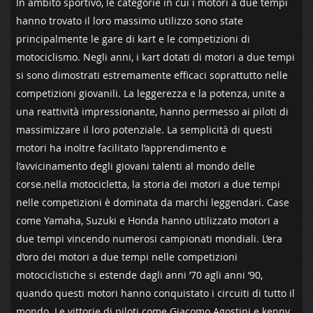
In ambito ​sportivo, le categorie in‌ cui i motori a ​due tempi
hanno trovato ‍il ‍loro ‍massimo utilizzo⁤ sono state
principalmente le gare di kart e le competizioni‌ di
motociclismo. Negli anni, i ⁣kart dotati⁢ di​ motori a due tempi
si sono​ dimostrati estremamente efficaci soprattutto nelle
competizioni ​giovanili. La leggerezza⁤ e la potenza, ⁤unite⁤ a
una reattività impressionante,⁤ hanno ⁤permesso ai piloti di
⁣massimizzare il loro potenziale. La semplicità⁣ di questi
motori ha inoltre facilitato l’apprendimento e
l’avvicinamento ‍degli giovani talenti al‌ mondo ⁣delle
corse.nella motocicletta, la storia dei ‍motori ‌a ‍due tempi
nelle ⁤competizioni è dominata da marchi⁣ leggendari. Case
come ⁤Yamaha, Suzuki e Honda hanno utilizzato motori a
due tempi⁢ vincendo numerosi ​campionati mondiali. L’era⁢
d’oro dei ⁤motori ⁣a due tempi nelle competizioni
motociclistiche si estende dagli anni‌ ’70 agli anni ’90,
quando questi motori hanno conquistato⁤ i circuiti di tutto il
mondo. ⁢Le‍ vittorie di ‍piloti come ⁤Giacomo Agostini e kenny