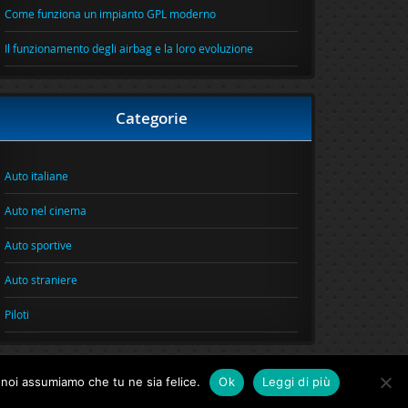
Come funziona un impianto GPL moderno
Il funzionamento degli airbag e la loro evoluzione
Categorie
Auto italiane
Auto nel cinema
Auto sportive
Auto straniere
Piloti
o noi assumiamo che tu ne sia felice.
Ok
Leggi di più