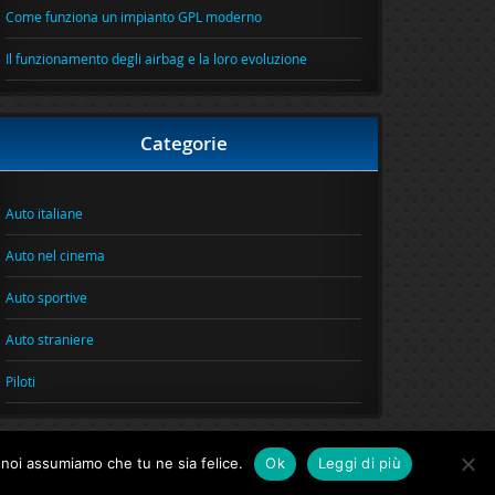
Come funziona un impianto GPL moderno
Il funzionamento degli airbag e la loro evoluzione
Categorie
Auto italiane
Auto nel cinema
Auto sportive
Auto straniere
Piloti
o noi assumiamo che tu ne sia felice.
Ok
Leggi di più