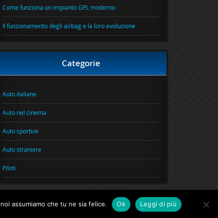
Come funziona un impianto GPL moderno
Il funzionamento degli airbag e la loro evoluzione
Categorie
Auto italiane
Auto nel cinema
Auto sportive
Auto straniere
Piloti
o noi assumiamo che tu ne sia felice.
Ok
Leggi di più