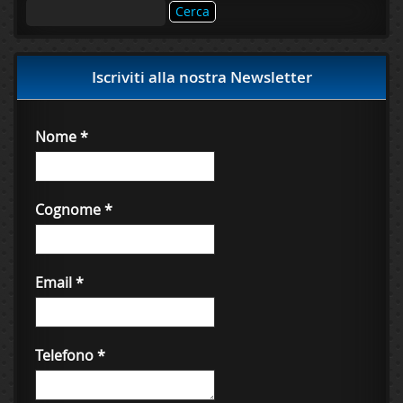
Ricerca
per:
Iscriviti alla nostra Newsletter
Nome
*
Cognome
*
Email
*
Telefono
*