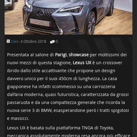
Date:
4 Ottobre 2018
0
Presentata al salone di
Parigi
,
showcase
per moltissimi dei
nuovi mezzi di questa stagione,
Lexus UX
è un crossover
ibrido dallo stile accattivante che propone un design
davvero unico per il suoi 450cm di lunghezza. La casa
giapponese ha infatti scommesso su una carrozzeria
dall’aria moderna, quasi futuristica, caratterizzata da grossi
passaruota e da una compattezza generale che ricorda la
nuova serie 3 di BMW, esasperandone però i tratti spigolosi
e massicci.
Lexus UX è basata sulla piattaforma TNGA di Toyota,
meccanica assolutamente moderna resa ancora più efficace