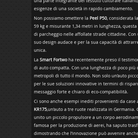
una parte integrante del tessuto culturale italiano, 
esigenze di una società in rapido cambiamento.
Non ⁤possiamo ‍omettere la
Peel P50
, considerata l
59 kg e misurante 1,34 metri in ⁣lunghezza, questa p
di parcheggio nelle affollate⁢ strade cittadine. ⁤Con 
suo design audace e per la sua capacità ‍di attrarr
⁢unica.
La
Smart Fortwo
⁤ha recentemente preso il testimon
di ⁣auto compatta. Con una ⁣lunghezza di poco più 
metropoli di tutto il mondo. Non solo un’auto piccol
per le‌ sue soluzioni innovative in termini di rispar
messaggio forte e chiaro di ⁤eco-compatibilità.
Ci sono anche esempi inediti provenienti da case
⁣KR175
,un’auto a tre ruote realizzata in Germania. 
unito un piccolo propulsore a un​ corpo aerodinam
famosa per la produzione di aerei, ha saputo trasfer
dimostrando‍ che l’innovazione può avvenire anche n