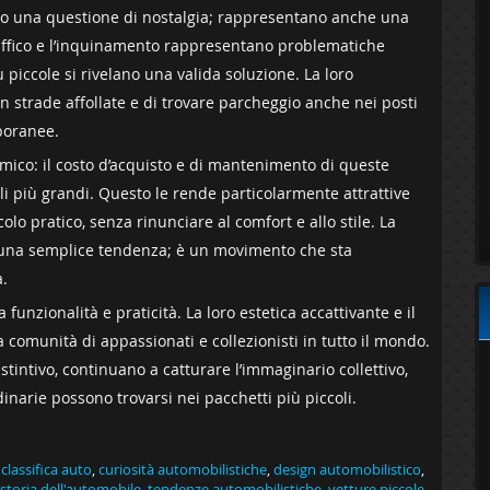
lo ‍una questione di nostalgia; rappresentano anche una
raffico e l’inquinamento rappresentano problematiche
 piccole si rivelano una ​valida soluzione. La loro
strade affollate e⁣ di trovare parcheggio ⁤anche nei posti
mporanee.
mico: il costo d’acquisto e di mantenimento di queste
 più grandi.‍ Questo ⁤le ⁣rende particolarmente attrattive
o pratico, senza‍ rinunciare al‌ comfort e‍ allo stile. ⁣La
 una semplice tendenza; è un movimento ⁣che sta
à.
unzionalità e praticità.⁤ La loro estetica accattivante e il
comunità di appassionati e collezionisti⁣ in tutto ⁤il mondo.
distintivo, continuano a catturare l’immaginario collettivo,
inarie possono‍ trovarsi nei⁣ pacchetti più piccoli.
,
classifica auto
,
curiosità automobilistiche
,
design automobilistico
,
storia dell'automobile
,
tendenze automobilistiche
,
vetture piccole
,