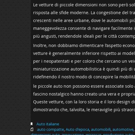
Le vetture di piccole dimensioni non sono però so
risposta alle sfide moderne. La congestione del t
crescenti nelle aree⁣ urbane, dove le automobili più
maneggevolezza consente di navigare facilmente in 
più ⁣angusti, rendendole ideali per le città conte
Inoltre, non dobbiamo dimenticare l’aspetto econo
vetture è generalmente inferiore rispetto ai modelli
per i neopatentati‌ e per coloro che cercano un ‌veicol
miniaturizzazione automobilistica è quindi più di
ridefinendo il nostro modo di concepire la mobilit
le piccole auto non possono essere associate solo a f
fascino nostalgico hanno creato una ‍vera e propria 
Queste‍ vetture, con la loro storia e il loro design 
dimostrando che, talvolta, le‍ meraviglie più straord
Auto italiane
auto compatte
,
Auto d'epoca
,
automobili
,
automotive
dimensioni auto
,
innovazione
,
microcar
,
produzione auto
,