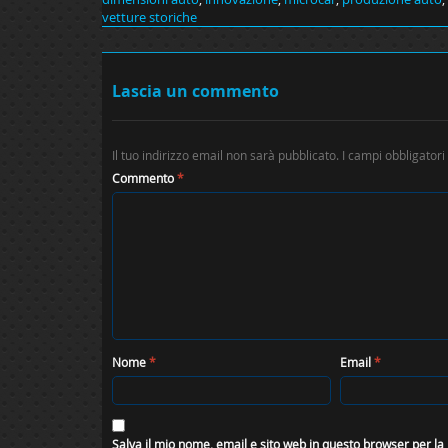
vetture storiche
Lascia un commento
Il tuo indirizzo email non sarà pubblicato.
I campi obbligator
Commento
*
Nome
*
Email
*
Salva il mio nome, email e sito web in questo browser per l