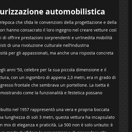
urizzazione ‌automobilistica
’epoca che ‍sfida le convenzioni della progettazione e della
uttori hanno consacrato il loro ingegno nel creare vetture così
i di offrire prestazioni sorprendenti⁢ e un’inedita mobilità
sti di una rivoluzione culturale nell’industria⁤
ità per ⁣gli appassionati, ma anche una risposta concreta
gli anni ’50,‍ celebre per la sua ⁢piccola dimensione e il
tura, con⁤ un ingombro di appena‌ 2,3 metri, era in grado di
ingresso frontale che sembrava un portellone. La⁤ Isetta è
mostrando come la ⁣funzionalità e‌ l’estetica possano
 debutto⁢ nel ‌1957 rappresentò una vera e propria boccata
a⁢ lunghezza di soli 3 metri,‌ questa vettura ha incapsulato
un⁣ mix ‍di eleganza e praticità. La 500 non è solo un’auto: è