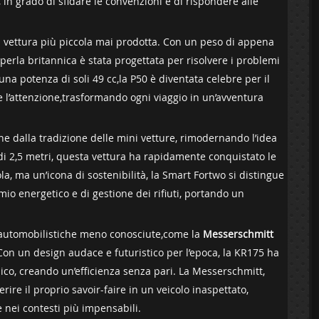
in grado di sfidare le‌ convenzioni e di rispondere‌ alle
a vettura​ più piccola mai prodotta. Con un peso di appena
erla britannica è ⁤stata progettata⁢ per risolvere ⁢i problemi
una ‍potenza di soli 49 cc,la ​P50​ è diventata celebre per il
e l’attenzione,trasformando ogni viaggio in un’avventura
e dalla tradizione delle mini vetture, rimodernando l’idea
di 2,5 metri, questa vettura ha rapidamente conquistato le
a, ⁣ma un’icona di sostenibilità, la Smart Fortwo si distingue
mio energetico e di gestione dei rifiuti, portando un⁢
 automobilistiche meno conosciute,come la
Messerschmitt
Con un ⁣design audace e futuristico per l’epoca, la KR175 ha
ico, creando un’efficienza senza pari. La Messerschmitt,
ire il proprio savoir-faire in un ​veicolo inaspettato,
ei ‍contesti più ⁢impensabili.