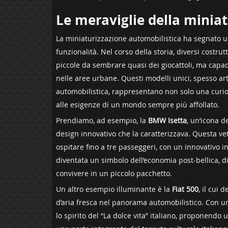
Le meraviglie della miniat
La miniaturizzazione automobilistica ha segnato un
funzionalità. Nel corso della⁢ storia, diversi costr
piccole ‍da sembrare quasi dei giocattoli,‍ ma capac
nelle⁣ aree urbane. Questi modelli unici, spesso arti
automobilistica, rappresentano non solo una curios
alle esigenze di un mondo sempre più affollato.
Prendiamo, ad esempio,‍ la
BMW Isetta
, un’icona de
design innovativo che la caratterizzava. Questa vet
ospitare fino a tre ⁢passeggeri, con un innovativo 
diventata un simbolo dell’economia post-bellica, di
convivere‍ in un piccolo pacchetto.
Un altro esempio illuminante è la
Fiat 500
, il cui
d’aria fresca nel​ panorama automobilistico. Con un
lo ‍spirito del‍ “La dolce vita” italiano, proponendo 