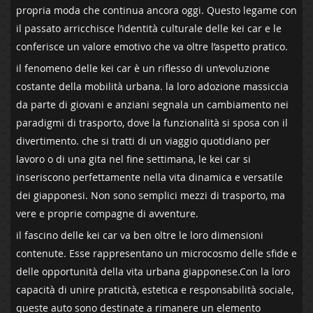
propria moda che continua ancora oggi. Questo legame ⁤con
il passato‌ arricchisce‌ l’identità‍ culturale delle kei‍ car e le⁤
conferisce un valore⁤ emotivo che va ⁤oltre l’aspetto⁤ pratico.
il ⁤fenomeno delle kei car è un ⁢riflesso di un’evoluzione
costante della mobilità ⁢urbana. la loro adozione massiccia
da parte di giovani e anziani ‌segnala un cambiamento nei
‍paradigmi di trasporto, dove la funzionalità si sposa con il
divertimento. che si tratti di un viaggio quotidiano ⁣per
lavoro‌ o di una gita nel fine settimana,⁤ le kei car si
inseriscono⁤ perfettamente ​nella vita dinamica e‌ versatile
dei giapponesi. Non sono ‌semplici mezzi⁤ di trasporto, ⁤ma
‌vere e proprie compagne di​ avventure.
il fascino ​delle kei ⁣car va ben oltre le loro dimensioni
contenute.⁤ Esse rappresentano un microcosmo ‍delle​ sfide e
delle‍ opportunità della vita urbana giapponese.Con la loro
capacità di ‍unire praticità, estetica e responsabilità sociale,
queste ⁢auto sono destinate ⁤a⁤ rimanere un elemento