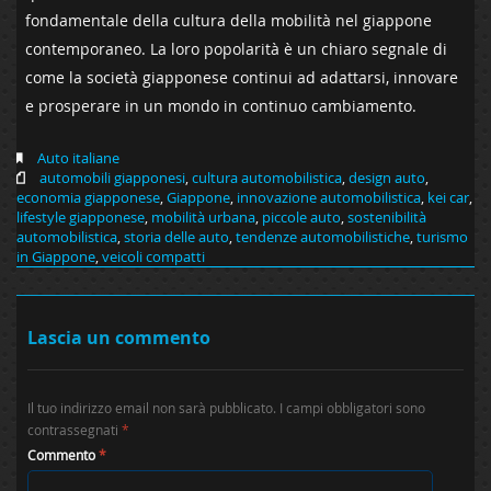
fondamentale⁣ della cultura⁢ della mobilità nel giappone
contemporaneo. La loro popolarità è un chiaro​ segnale⁢ di
⁤come ‍la società giapponese continui​ ad adattarsi, innovare
e prosperare ​in un ⁢mondo in⁢ continuo cambiamento.
Auto italiane
automobili giapponesi
,
cultura automobilistica
,
design auto
,
economia giapponese
,
Giappone
,
innovazione automobilistica
,
kei car
,
lifestyle giapponese
,
mobilità urbana
,
piccole auto
,
sostenibilità
automobilistica
,
storia delle auto
,
tendenze automobilistiche
,
turismo
in Giappone
,
veicoli compatti
Lascia un commento
Il tuo indirizzo email non sarà pubblicato.
I campi obbligatori sono
contrassegnati
*
Commento
*