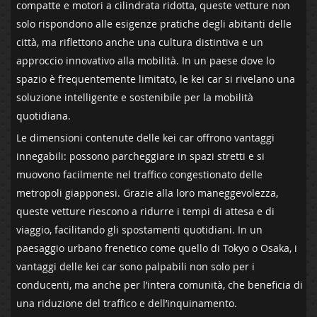
compatte e motori⁣ a cilindrata ridotta, queste vetture non⁢
solo⁣ rispondono‌ alle esigenze ⁣pratiche degli abitanti delle
città, ma⁣ riflettono anche una cultura distintiva e un
approccio innovativo alla ⁢mobilità. In un paese ‍dove lo
⁤spazio è‌ frequentemente⁤ limitato, le kei car si rivelano una
soluzione intelligente e⁤ sostenibile per la mobilità‌
quotidiana.
Le dimensioni contenute delle kei car ⁤offrono⁣ vantaggi
innegabili:⁤ possono parcheggiare⁣ in spazi stretti‌ e si
muovono facilmente‍ nel traffico congestionato delle
metropoli giapponesi. Grazie⁢ alla loro maneggevolezza,
⁣queste​ vetture riescono a ridurre i tempi di‍ attesa e di
viaggio, facilitando gli spostamenti quotidiani. In un
paesaggio urbano frenetico come quello di Tokyo ⁢o Osaka,⁣ i
‍vantaggi ⁢delle⁢ kei car ⁤sono palpabili non solo per ​i
conducenti, ma anche per l’intera comunità, che ⁤beneficia di
una riduzione del traffico e dell’inquinamento.