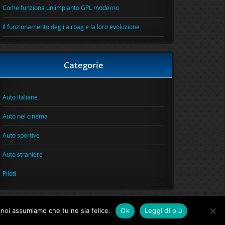
Come funziona un impianto GPL moderno
Il funzionamento degli airbag e la loro evoluzione
Categorie
Auto italiane
Auto nel cinema
Auto sportive
Auto straniere
Piloti
o noi assumiamo che tu ne sia felice.
Ok
Leggi di più